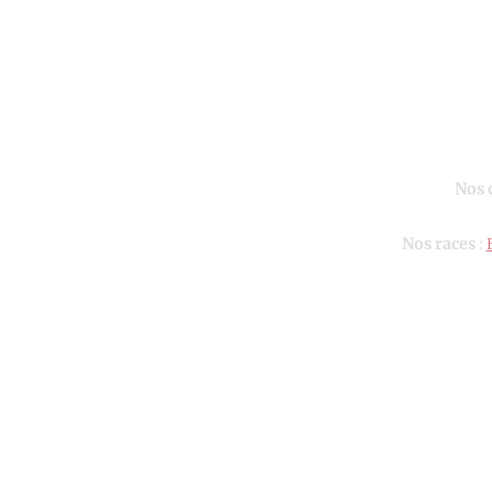
Nos 
Nos races
: