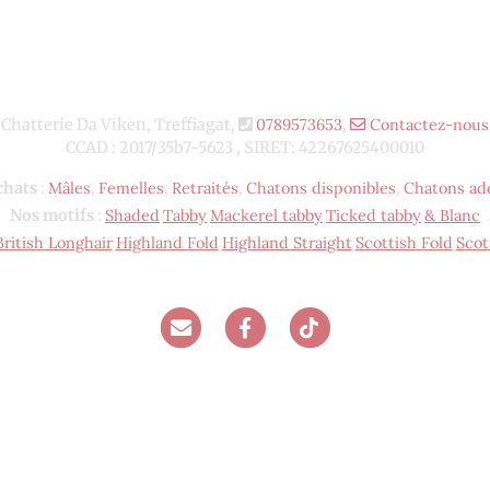
Chatterie Da Viken, Treffiagat,
0789573653
,
Contactez-nous
CCAD : 2017/35b7-5623 , SIRET: 42267625400010
chats
:
Mâles
,
Femelles
,
Retraités
,
Chatons disponibles
,
Chatons ad
Nos motifs
:
Shaded
Tabby
Mackerel tabby
Ticked tabby
& Blanc
British Longhair
Highland Fold
Highland Straight
Scottish Fold
Scot