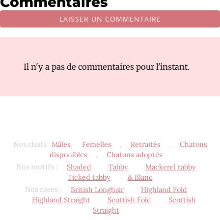
Commentaires
LAISSER UN COMMENTAIRE
Il n'y a pas de commentaires pour l'instant.
Nos chats
:
Mâles
,
Femelles
,
Retraités
,
Chatons
disponibles
,
Chatons adoptés
Nos motifs
:
Shaded
Tabby
Mackerel tabby
Ticked tabby
& Blanc
Nos races
:
British Longhair
Highland Fold
Highland Straight
Scottish Fold
Scottish
Straight