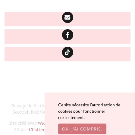
Ce site nécessite l'autorisation de
Elevage de British Longhair, Highland Fold/Straight et
cookies pour fonctionner
Scottish Fold/Straight depuis 2016 situé en Finistère
correctement.
Site créé avec
WeBreed
- Copyright© Chatterie Da Viken
OK, J'AI COMPRIS.
2026 -
Chatterie Da Viken
sur
chat-et-chaton.com
-