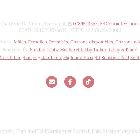
Chatterie Da Viken, Treffiagat,
0789573653
,
Contactez-nous
CCAD : 2017/35b7-5623 , SIRET: 42267625400010
chats
:
Mâles
,
Femelles
,
Retraités
,
Chatons disponibles
,
Chatons ad
Nos motifs
:
Shaded
Tabby
Mackerel tabby
Ticked tabby
& Blanc
British Longhair
Highland Fold
Highland Straight
Scottish Fold
Scot
nghair, Highland Fold/Straight et Scottish Fold/Straight depuis 2