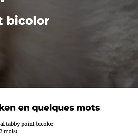
 bicolor
ken en quelques mots
al tabby point bicolor
2 mois)