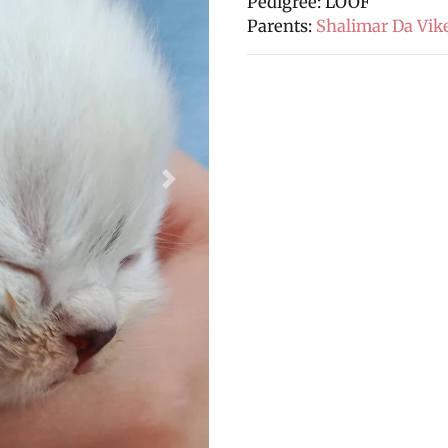
Pédigrée: LOOF
Parents:
Shalimar Da Vik
Next