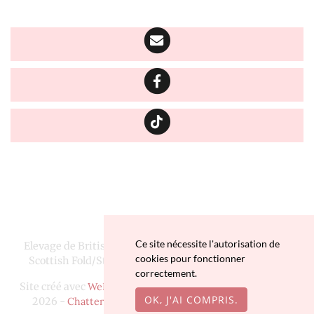
Ce site nécessite l'autorisation de
Elevage de British Longhair, Highland Fold/Straight et
cookies pour fonctionner
Scottish Fold/Straight depuis 2016 situé en Finistère
correctement.
Site créé avec
WeBreed
- Copyright© Chatterie Da Viken
OK, J'AI COMPRIS.
2026 -
Chatterie Da Viken
sur
chat-et-chaton.com
-