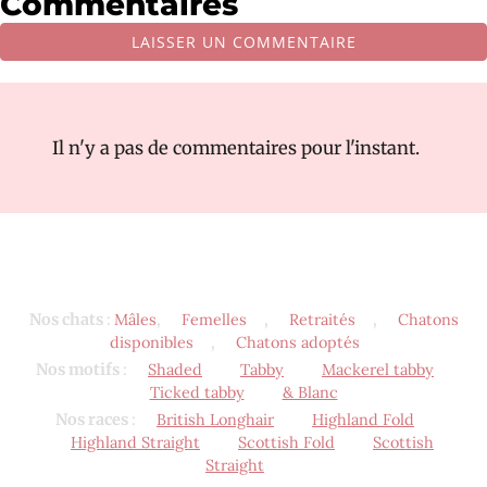
Commentaires
LAISSER UN COMMENTAIRE
Il n'y a pas de commentaires pour l'instant.
Nos chats
:
Mâles
,
Femelles
,
Retraités
,
Chatons
disponibles
,
Chatons adoptés
Nos motifs
:
Shaded
Tabby
Mackerel tabby
Ticked tabby
& Blanc
Nos races
:
British Longhair
Highland Fold
Highland Straight
Scottish Fold
Scottish
Straight