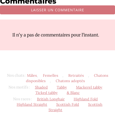
Commentaires
LAISSER UN COMMENTAIRE
Il n'y a pas de commentaires pour l'instant.
Nos chats
:
Mâles
,
Femelles
,
Retraités
,
Chatons
disponibles
,
Chatons adoptés
Nos motifs
:
Shaded
Tabby
Mackerel tabby
Ticked tabby
& Blanc
Nos races
:
British Longhair
Highland Fold
Highland Straight
Scottish Fold
Scottish
Straight