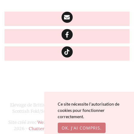
Ce site nécessite l'autorisation de
Elevage de British Longhair, Highland Fold/Straight et
cookies pour fonctionner
Scottish Fold/Straight depuis 2016 situé en Finistère
correctement.
Site créé avec
WeBreed
- Copyright© Chatterie Da Viken
OK, J'AI COMPRIS.
2026 -
Chatterie Da Viken
sur
chat-et-chaton.com
-