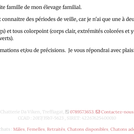
tite famille de mon élevage familial.
t connaitre des périodes de veille, car je n'ai que une à de
) et tous colorpoint (corps clair, extrémités colorées et 
verts).
mations et/ou de précisions. Je vous répondrai avec plaisi
Chatterie Da Viken, Treffiagat,
0789573653
,
Contactez-nous
CCAD : 2017/35b7-5623 , SIRET: 42267625400010
chats
:
Mâles
,
Femelles
,
Retraités
,
Chatons disponibles
,
Chatons ad