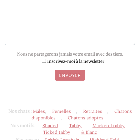
Nous ne partagerons jamais votre email avec des tiers.
Inscrivez-moi à la newsletter
ENVOYER
Nos chats
:
Mâles
,
Femelles
,
Retraités
,
Chatons
disponibles
,
Chatons adoptés
Nos motifs
:
Shaded
Tabby
Mackerel tabby
Ticked tabby
& Blanc
Nos races
:
British Longhair
Highland Fold