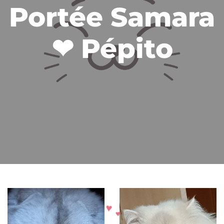
Portée Samara
❤ Pépito
♥
♥
♥
♥
♥
♥
♥