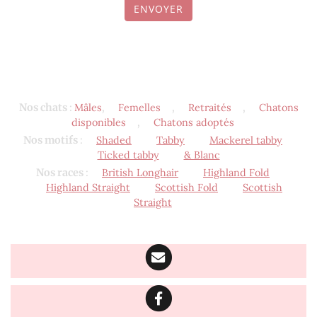
ENVOYER
Nos chats
:
Mâles
,
Femelles
,
Retraités
,
Chatons
disponibles
,
Chatons adoptés
Nos motifs
:
Shaded
Tabby
Mackerel tabby
Ticked tabby
& Blanc
Nos races
:
British Longhair
Highland Fold
Highland Straight
Scottish Fold
Scottish
Straight